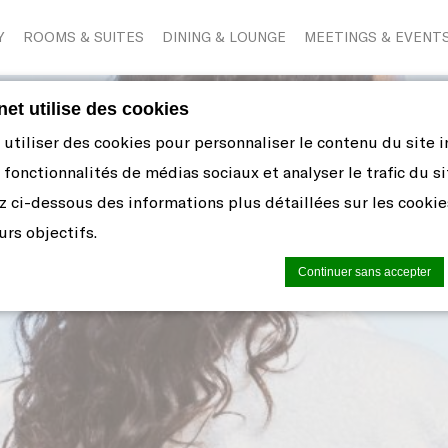
Y
ROOMS & SUITES
DINING & LOUNGE
MEETINGS & EVENT
rnet utilise des cookies
tiliser des cookies pour personnaliser le contenu du site in
 fonctionnalités de médias sociaux et analyser le trafic du si
z ci-dessous des informations plus détaillées sur les cooki
urs objectifs.
Continuer sans accepter
okie par
d-edge Macaron CMP
. Dernière mise à jour: 2021-06-10.
es cookies?
 sont de petits morceaux d'informations textuelles qui sont
 internet pour améliorer l'expérience utilisateur. Acceptez to