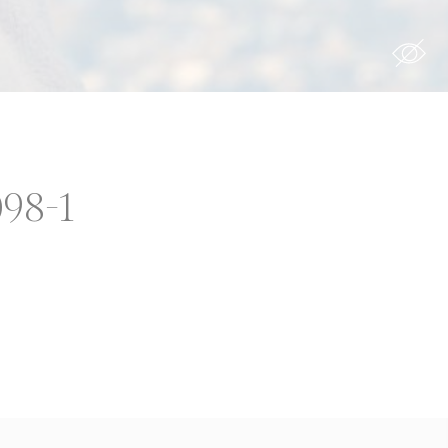
Durée
s the
12 mois
098-1
ing
7 jours
90 jours
12 mois
with
6 mois
90 jours