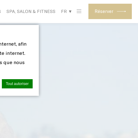
Réserver
S
SPA, SALON & FITNESS
FR ▼
ternet, afin
te internet.
es que nous
Tout autoriser
 utilisés
us les