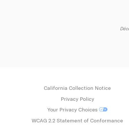
ttdid
ga_fastbookin
Déco
YSC
ga_fastbookin
IDE
TDID
California Collection Notice
gid
Privacy Policy
Your Privacy Choices
Stric
WCAG 2.2 Statement of Conformance