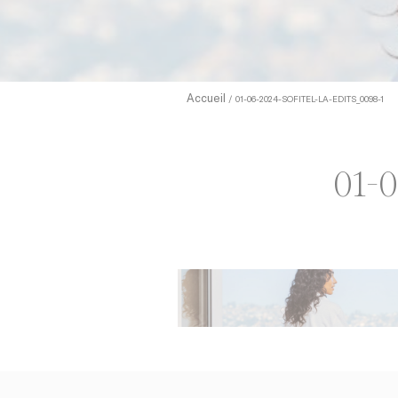
cookies ou 
relative au
Sell 
Accueil
01-06-2024-SOFITEL-LA-EDITS_0098-1
Nom
TDCPM
01-0
adh
apnid
cid
VISITOR_INF
_fbp