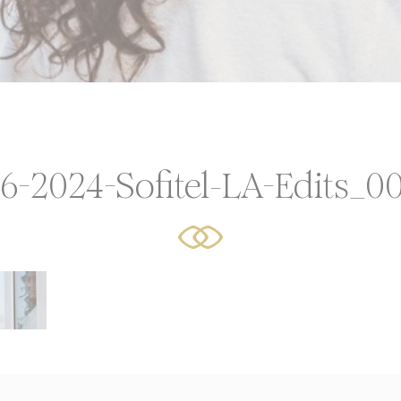
choisissez les catégories que vous souhaitez autoriser.
x cookies
or Share My Personal Data
Fournisseur
Objectif
AdSrvr.com
This cookie carries out iformation about how the user use
6-2024-Sofitel-LA-Edits_0
website and any advertising the user have seen prior visit
the page
Sojern
Sojern analyzes the complete user's path to the path of its
travel purchase
Sojern
Sojern analyzes the complete user's path to the path of its
travel purchase
Sojern
Sojern analyzes the complete user's path to the path of its
travel purchase
O1_LIVE
YouTube
Users bandwidth estimation for video-playback on pages 
YouTube videos.
Facebook
Advertising