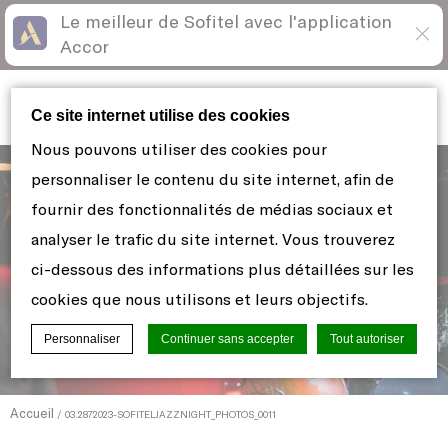
Le meilleur de Sofitel avec l'application
Skip
Open
Accor
to
acessibility
content
panel
Sofitel Los
Ce site internet utilise des cookies
Angeles at Beverly Hills
Nous pouvons utiliser des cookies pour
personnaliser le contenu du site internet, afin de
fournir des fonctionnalités de médias sociaux et
analyser le trafic du site internet. Vous trouverez
ci-dessous des informations plus détaillées sur les
cookies que nous utilisons et leurs objectifs.
Personnaliser
Continuer sans accepter
Tout autoriser
Accueil
03.2872023-SOFITELJAZZNIGHT_PHOTOS_0011
Déclaration de cookie par
d-edge Macaron CMP
. Dernière mise à
jour: 2021-06-10.