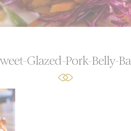
choisissez les catégories que vous souhaitez autoriser.
x cookies
or Share My Personal Data
Fournisseur
Objectif
AdSrvr.com
This cookie carries out iformation about how the user use
weet-Glazed-Pork-Belly-B
website and any advertising the user have seen prior visit
the page
Sojern
Sojern analyzes the complete user's path to the path of its
travel purchase
Sojern
Sojern analyzes the complete user's path to the path of its
travel purchase
Sojern
Sojern analyzes the complete user's path to the path of its
travel purchase
O1_LIVE
YouTube
Users bandwidth estimation for video-playback on pages 
YouTube videos.
Facebook
Advertising