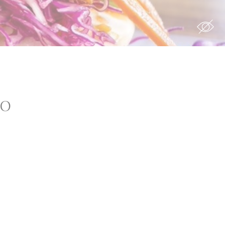
Durée
s the
12 mois
ao
ing
7 jours
90 jours
12 mois
with
6 mois
90 jours