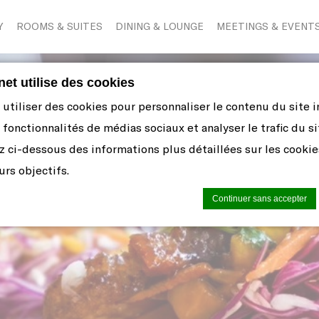
Y
ROOMS & SUITES
DINING & LOUNGE
MEETINGS & EVENT
rnet utilise des cookies
tiliser des cookies pour personnaliser le contenu du site in
 fonctionnalités de médias sociaux et analyser le trafic du si
z ci-dessous des informations plus détaillées sur les cooki
urs objectifs.
Continuer sans accepter
okie par
d-edge Macaron CMP
. Dernière mise à jour: 2021-06-10.
es cookies?
 sont de petits morceaux d'informations textuelles qui sont
 internet pour améliorer l'expérience utilisateur. Acceptez to