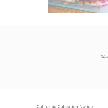
ttdid
ga_fastbookin
YSC
ga_fastbookin
IDE
Déco
TDID
gid
Stric
California Collection Notice