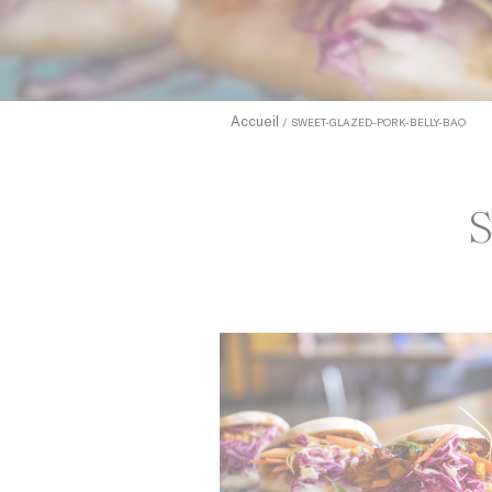
cookies ou 
relative au
Accueil
SWEET-GLAZED-PORK-BELLY-BAO
Sell 
Nom
TDCPM
S
adh
apnid
cid
VISITOR_INF
_fbp