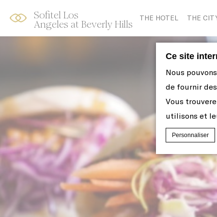
Sofitel Los
Skip
Open
THE HOTEL
THE CIT
Angeles at Beverly Hills
to
acessibility
content
panel
Ce site inte
Nous pouvons u
de fournir des
Vous trouvere
utilisons et le
Personnaliser
Déclaration de co
Que sont l
Les cookies
par le site