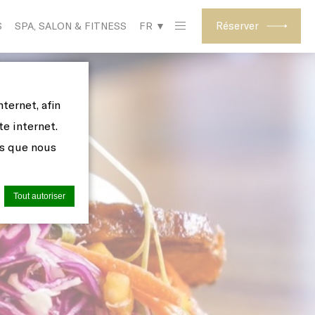
Réserver
S
SPA, SALON & FITNESS
FR ▼
ternet, afin
te internet.
es que nous
Tout autoriser
 utilisés
us les